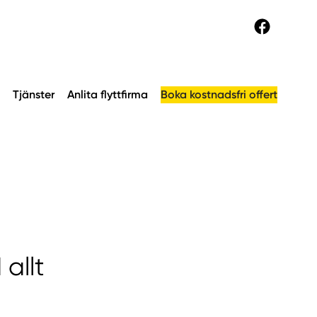
Tjänster
Anlita flyttfirma
Boka kostnadsfri offert
allt