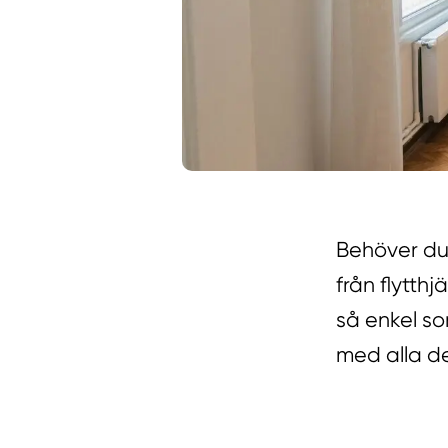
Behöver du h
från flytthj
så enkel so
med alla de