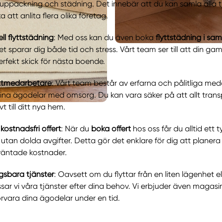
 uppackning och städning. Det innebär att du kan samla alla t
 att anlita flera olika företag.
ll flyttstädning
: Med oss kan du även boka
flyttstädning i s
lket sparar dig både tid och stress. Vårt team ser till att din g
erfekt skick för nästa boende.
yttmedarbetare
: Vårt team består av erfarna och pålitliga me
ina ägodelar med omsorg. Du kan vara säker på att allt trans
vt till ditt nya hem.
kostnadsfri offert
: När du
boka offert
hos oss får du alltid ett t
g utan dolda avgifter. Detta gör det enklare för dig att planera
väntade kostnader.
gsbara tjänster
: Oavsett om du flyttar från en liten lägenhet ell
sar vi våra tjänster efter dina behov. Vi erbjuder även magas
rvara dina ägodelar under en tid.