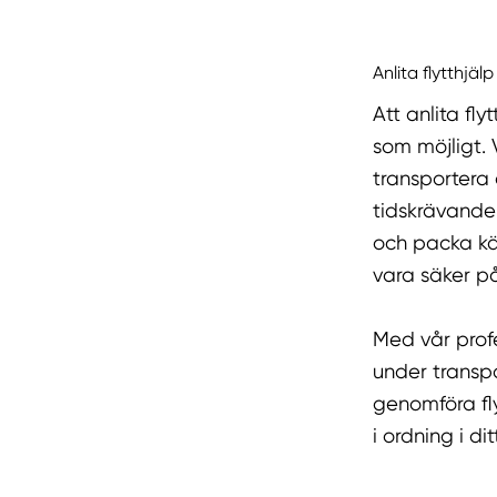
Anlita flytthjälp
Att anlita fly
som möjligt. 
transportera 
tidskrävande 
och packa kä
vara säker på
Med vår profe
under transpo
genomföra fl
i ordning i d