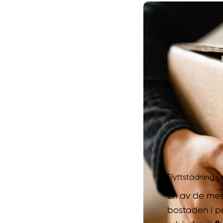
Flyttstädning 
En av de mes
bostaden i pe