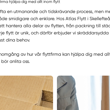
firma hjälpa dig med allt inom flytt
r ofta en utmanande och tidskrävande process, men me
åde smidigare och enklare. Hos Atlas Flytt i Skellefteå
tt hantera alla delar av flytten, från packning till stä
arje flytt är unik, och därför erbjuder vi skräddarsydda
ust dina behov.
omgång av hur vår flyttfirma kan hjälpa dig med allt
 bör anlita oss.