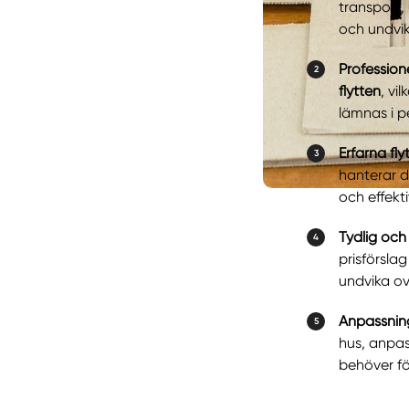
transport,
och undvika
Professione
flytten
, vi
lämnas i p
Erfarna fl
hanterar d
och effekti
Tydlig och 
prisförsla
undvika o
Anpassnin
hus, anpas
behöver fö