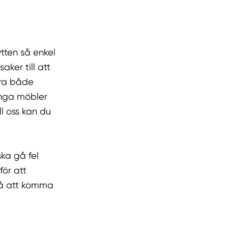
lytten så enkel
aker till att
vara både
tunga möbler
l oss kan du
ska gå fel
för att
på att komma