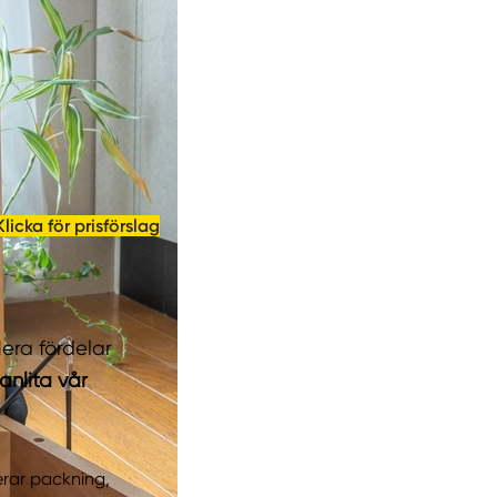
Klicka för prisförslag
flera fördelar
anlita vår
derar packning,