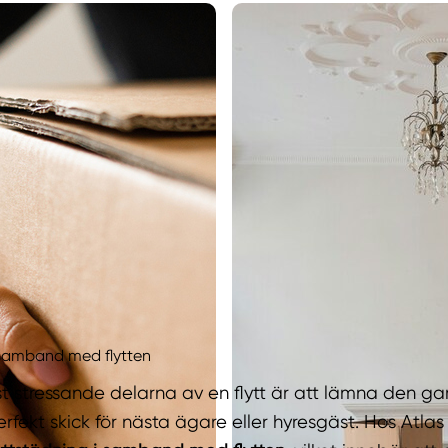
i samband med flytten
t stressande delarna av en flytt är att lämna den g
rfekt skick för nästa ägare eller hyresgäst. Hos Atlas 