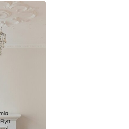
amla
Flytt