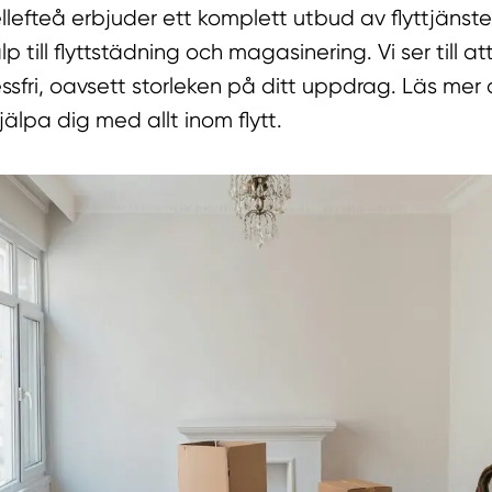
kellefteå erbjuder ett komplett utbud av flyttjänst
älp till flyttstädning och magasinering. Vi ser till att 
ssfri, oavsett storleken på ditt uppdrag. Läs mer
hjälpa dig med allt inom flytt.