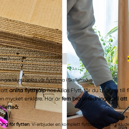
fter?
gar till att anlita vår flyttfirma i Skellefteå
 att
anlita flytthjälp
hos Atlas Flytt, får du tillgång till 
en mycket enklare. Här är
fem bra anledningar till att 
kellefteå
:
ing för flytten
: Vi erbjuder en komplett flyttservice som inklu