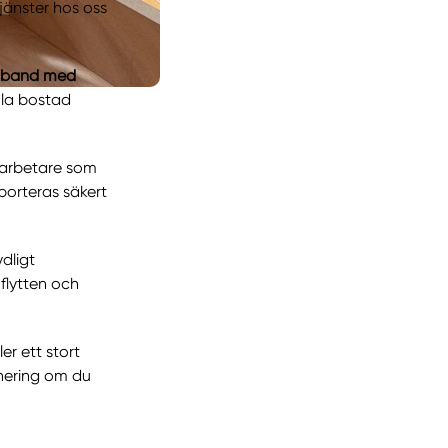
jänster hos oss
amband med
amla bostad
darbetare som
porteras säkert
ydligt
 flytten och
er ett stort
inering om du