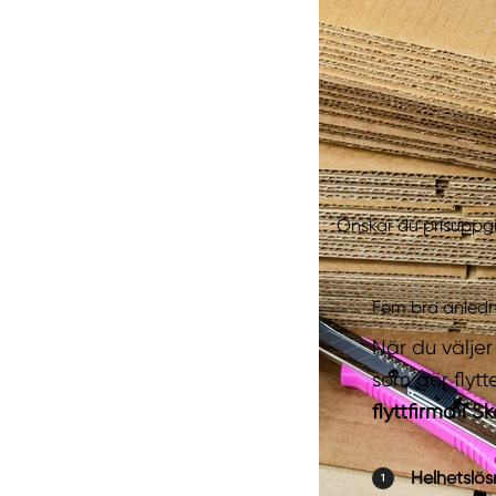
Önskar du prisuppgi
Fem bra anlednin
När du väljer
som gör flytt
flyttfirma i S
Helhetslösn