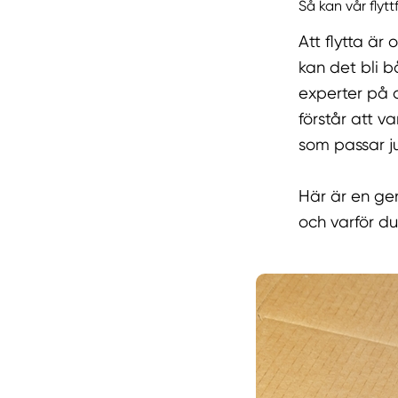
Så kan vår flytt
Att flytta ä
kan det bli b
experter på a
förstår att v
som passar j
Här är en gen
och varför du